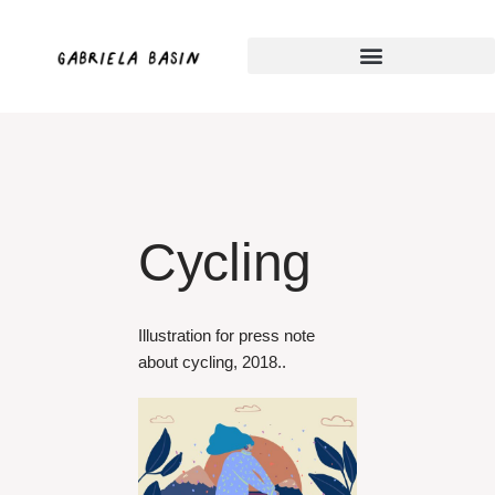
Skip
to
content
Cycling
Illustration for press note
about cycling, 2018..